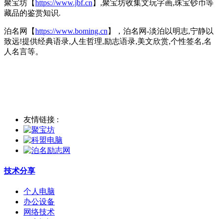
聚宝坊
【
https://www.jbf.cn
】,
聚宝坊收集文玩字画,珠宝钞币等
藏品的鉴赏知识.
泊名网
【
https://www.boming.cn
】，泊名网-淡泊以明志,宁静以
致远!提供经典语录,人生哲理,励志语录,美文欣赏,个性签名,名
人名言等。
友情链接 :
技术分享
个人电脑
办公设备
网络技术