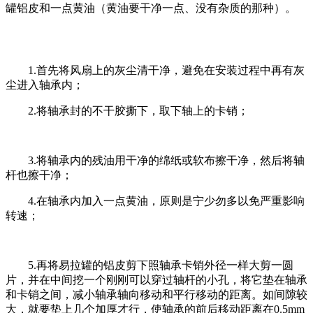
罐铝皮和一点黄油（黄油要干净一点、没有杂质的那种）。
1.首先将风扇上的灰尘清干净，避免在安装过程中再有灰
尘进入轴承内；
2.将轴承封的不干胶撕下，取下轴上的卡销；
3.将轴承内的残油用干净的绵纸或软布擦干净，然后将轴
杆也擦干净；
4.在轴承内加入一点黄油，原则是宁少勿多以免严重影响
转速；
5.再将易拉罐的铝皮剪下照轴承卡销外径一样大剪一圆
片，并在中间挖一个刚刚可以穿过轴杆的小孔，将它垫在轴承
和卡销之间，减小轴承轴向移动和平行移动的距离。如间隙较
大，就要垫上几个加厚才行，使轴承的前后移动距离在0.5mm