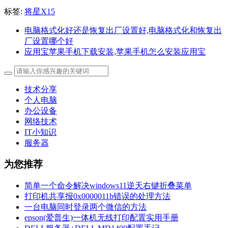
标签:
将星X15
电脑格式化好还是恢复出厂设置好,电脑格式化和恢复出
厂设置哪个好
应用宝苹果手机下载安装,苹果手机怎么安装应用宝
技术分享
个人电脑
办公设备
网络技术
IT小知识
服务器
为您推荐
简单一个命令解决windows11逆天右键折叠菜单
打印机共享报0x0000011b错误的处理方法
一台电脑同时登录两个微信的方法
epson(爱普生)一体机无线打印配置实用手册