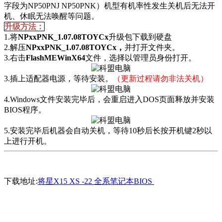
字段为
NP50PNJ NP50PNK
）机型有机率性发生关机后无法开
机、休眠无法唤醒等问题。
升级方法：
1
.
将
NPxxPNK_1.07.08TOYCx
升级包下载到硬盘
2
.
解压
NPxxPNK_1.07.08TOYCx
，
并打开文件夹。
3
.
右击
FlashMEWinX64
文件，选择以管理员身份打开。
3
.
插上适配器电源，等待安装。
（更新过程请勿非法关机）
4
.W
indows文件安装完毕后，会重启进入D
OS
页面释放并安装
B
IOS
程序。
5.安装完毕后机器会自动关机，等待10秒后长按开机键2秒以
上进行开机。
下载地址:
将星X15 XS -22 全系笔记本BIOS