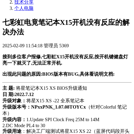
技术分享
个人电脑
七彩虹电竟笔记本X15开机没有反应的解
决办法
2025-02-09 11:54:18
管理员
5369
接到多位客户报修,七彩虹X15开机没有反应,按开机键健盘灯
亮一下就灭了,无法正常开机.
出现此问题的原因:BIOS版本有BUG,具体看说明文档:
主 题:
将星笔记本
X15 XS
BIOS
升级通知
日 期:
20
2
2.7.12
升级对象：
将星X
15 XS -22
全系笔记本
升级版本号：
NPxxPNK_1.07.08TOYCx
（针对
Colorful
笔记
本）
升级内容：
1.Update SPI Clock Freq 25M to 14M
2.DC Mode PL4 to 30
升级用途
：解决工厂端测试将星X
15
XS 22
（蓝屏代码段开头