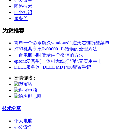
办公设备
网络技术
IT小知识
服务器
为您推荐
简单一个命令解决windows11逆天右键折叠菜单
打印机共享报0x0000011b错误的处理方法
一台电脑同时登录两个微信的方法
epson(爱普生)一体机无线打印配置实用手册
DELL服务器+DELL MD1400配置手记
友情链接 :
技术分享
个人电脑
办公设备