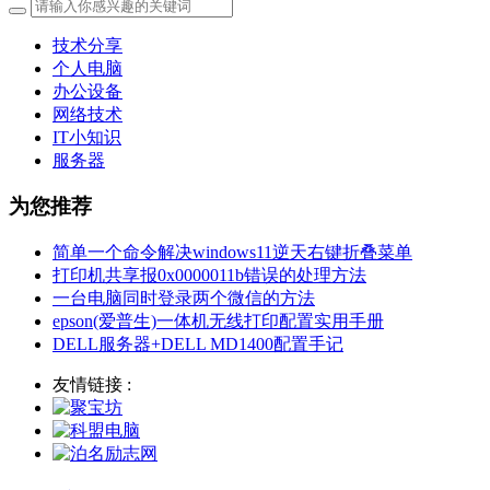
技术分享
个人电脑
办公设备
网络技术
IT小知识
服务器
为您推荐
简单一个命令解决windows11逆天右键折叠菜单
打印机共享报0x0000011b错误的处理方法
一台电脑同时登录两个微信的方法
epson(爱普生)一体机无线打印配置实用手册
DELL服务器+DELL MD1400配置手记
友情链接 :