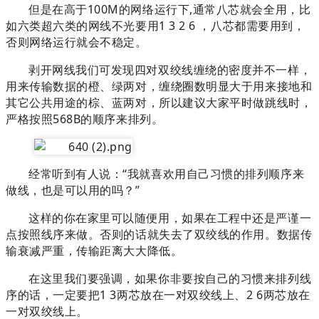
但是在高于100M的网络运行下,通常八芯就会全用，比
如六类超六类的网线不光要用1 3 2 6 ，八芯都需要用到，
否则网络运行就会不稳定。
剥开网线我们可发现四对双绞线缠绕的密度并不一样，
用来传输数据的橙、绿两对，缠绕圈数明显大于用来接地和
其它公共用途的棕、蓝两对，所以建议大家平时做跳线时，
严格按照568B的顺序来排列。
经常听到有人说：
“我就喜欢用自己习惯的排列顺序来
做线，也是可以用的吗？
”
这样的你在家里可以随便用，如果在工程中还是严谨一
点按照线序来做。
否则的话就失去了双绞线的作用。
数据传
输衰减严重，传输距离大大降低。
在这里我们要强调，如果你非要按自己的习惯来排列线
序的话，一定要把1 3两芯放在一对双绞线上、2 6两芯放在
一对双绞线上。