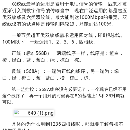
双绞线最早的运用是被用于电话信号的传输，后来才被
逐渐引入到数字信号的传输当中，现在广泛运用的都是超五
类双绞线及六类双绞线。
最大能到达1000Mbps的带宽。
双
绞线仅有的缺点即是传输间隔较短，只能到达100米。
一般五类超五类双绞线需求运用四对线，即8根芯线。
100M以下，一般运用1、2、3、6，四根线。
正线（标准568B）：
两端线序一样，线序是：
橙白，
橙，绿白，蓝，蓝白，绿，棕白，棕。
反线（568A）：
一端为正线的线序，另一端为：
绿
白，绿，橙白，蓝，蓝白，橙，棕白，棕。
第一监控按：
568A线序没有必要记了，一个现在已经不用
这个线序了，再一个用到的时候再在B的基础上13和26对调就
可以。
具体的为什么用到1236四根线呢，那就要了解每根芯