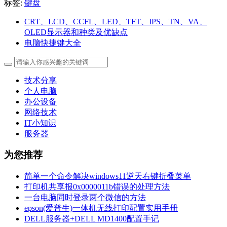
标签:
键盘
CRT、LCD、CCFL、LED、TFT、IPS、TN、VA、
OLED显示器和种类及优缺点
电脑快捷键大全
技术分享
个人电脑
办公设备
网络技术
IT小知识
服务器
为您推荐
简单一个命令解决windows11逆天右键折叠菜单
打印机共享报0x0000011b错误的处理方法
一台电脑同时登录两个微信的方法
epson(爱普生)一体机无线打印配置实用手册
DELL服务器+DELL MD1400配置手记