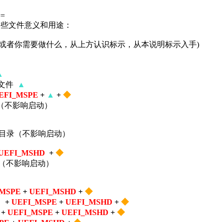
==
时，这些文件意义和用途：
或者你需要做什么，从上方认识标示，从本说明标示入手)
▲
D菜单文件
▲
EFI_MSPE
+
▲
+
◆
字体文件目录（不影响启动）
动中文显示用的目录（不影响启动）
UEFI_MSHD
+
◆
显示用的目录（不影响启动）
_MSPE
+
UEFI_MSHD
+
◆
件
+
UEFI_MSPE
+
UEFI_MSHD
+
◆
+
UEFI_MSPE
+
UEFI_MSHD
+
◆