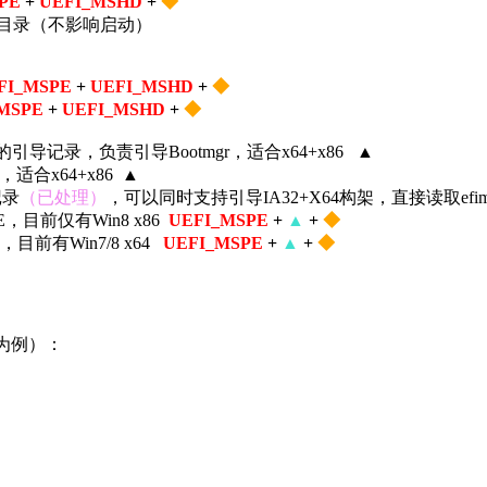
SPE
+
UEFI_MSHD
+
◆
动中文字体文件目录（不影响启动）
FI_MSPE
+
UEFI_MSHD
+
◆
_MSPE
+
UEFI_MSHD
+
◆
启动光盘上时的引导记录，负责引导Bootmgr，适合x64+x86
▲
导文件，适合x64+x86
▲
记录
（已处理）
，可以同时支持引导IA32+X64构架，直接读取efimicro
架的winPE，目前仅有Win8 x86
UEFI_MSPE
+
▲
+
◆
的winPE，目前有Win7/8 x64
UEFI_MSPE
+
▲
+
◆
s为例）：