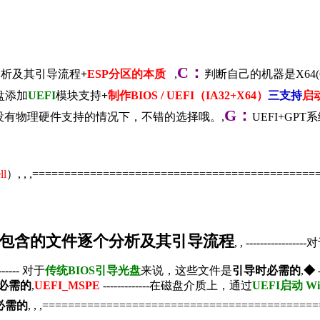
C
：
分析及其引导流程
+
ESP
分区的本质
,
判断自己的机器是X64(64
盘添加
UEFI
模块支持
+
制作BIOS / UEFI（IA32+X64）
三支持
启
G
：
没有物理硬件支持的情况下，不错的选择哦。,
UEFI+GP
l
）, , ,=============================================
包含的文件逐个分析及其引导流程
, ,
----------------
-------- 对于
传统BIOS引导光盘
来说，这些文件是
引导时必需的
,
◆
-
必需的
,
UEFI_MSPE
-------------在磁盘介质上，通过
UEFI
启动 Wi
必需的
, , ,===========================================