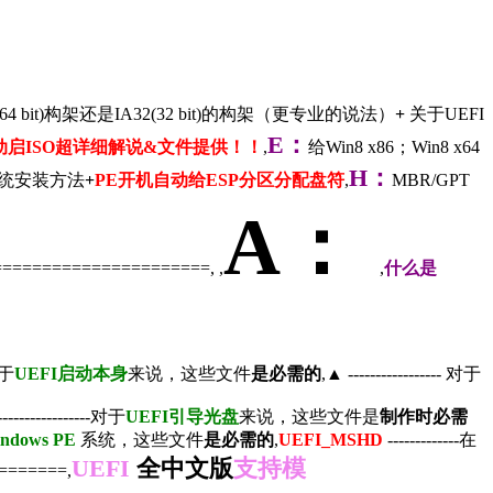
 bit)构架还是IA32(32 bit)的构架（更专业的说法）
+
关于UEFI
E
：
动启ISO超详细解说&文件提供！！
,
给Win8 x86；Win8 x64
H
：
T系统安装方法
+
PE
开机自动给ESP分区分配盘符
,
MBR/GPT
A
：
=====================, ,
,
什么是
-对于
UEFI
启动本身
来说，这些文件
是必需的
,
▲
----------------- 对于
----------------对于
UEFI
引导光盘
来说，这些文件是
制作时必需
ndows PE
系统，这些文件
是必需的
,
UEFI_MSHD
-------------在
UEFI
全中文版
支持模
=======,