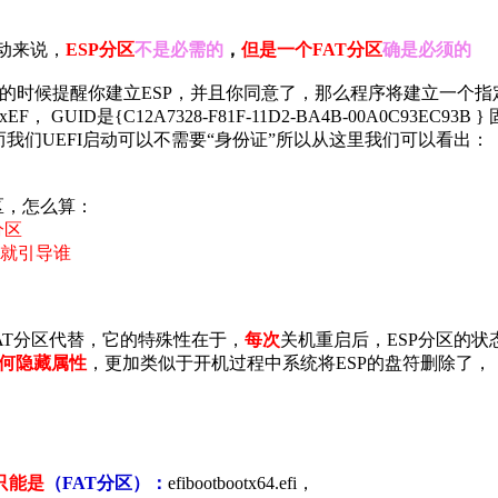
启动来说，
ESP
分区
不是必需的
，
但是一个FAT分区
确是必须的
区的时候提醒你建立ESP，并且你同意了，那么程序将建立一个指
ID是{C12A7328-F81F-11D2-BA4B-00A0C93EC93B }
我们UEFI启动可以不需要“身份证”所以从这里我们可以看出：
区，怎么算：
分区
就引导谁
AT分区代替，它的特殊性在于，
每次
关机重启后，ESP分区的状
任何隐藏属性
，更加类似于开机过程中系统将ESP的盘符删除了，
只能是
（FAT分区）：
efibootbootx64.efi，