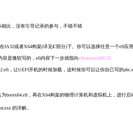
OS相比，没有引导记录的参与，不错不错
使用在IA32或者X64构架(详见
C
部分)下。你可以选择任意一个efi
的内容是微软写的，efi内容下一步就指向
efimicrosoftBCD
otia32.efi，让UEFI开机的时候加载，这时候你可以让你自己写的abc.e
i改名为bootx64.efi，再在X64构架的物理计算机和虚拟机上，进行启动.
ot.exe 的详解..