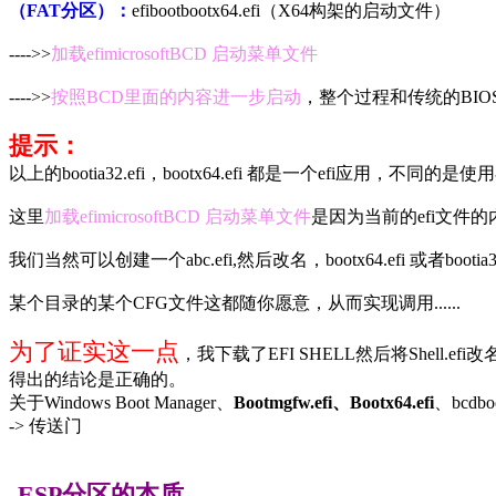
（FAT分区）：
efibootbootx64.efi（X64构架的启动文件）
---->>
加载efimicrosoftBCD 启动菜单文件
---->>
按照BCD里面的内容进一步启动
，整个过程和传统的BI
提示：
以上的bootia32.efi，bootx64.efi 都是一个efi应用，不同的是
这里
加载efimicrosoftBCD 启动菜单文件
是因为当前的efi文件
我们当然可以创建一个abc.efi,然后改名，bootx64.efi 或者bo
某个目录的某个CFG文件这都随你愿意，从而实现调用......
为了证实这一点
，我下载了EFI SHELL然后将Shell.ef
得出的结论是正确的。
关于Windows Boot Manager、
Bootmgfw.efi
、
Bootx64.efi
、bcdbo
-> 传送门
ESP
分区的本质