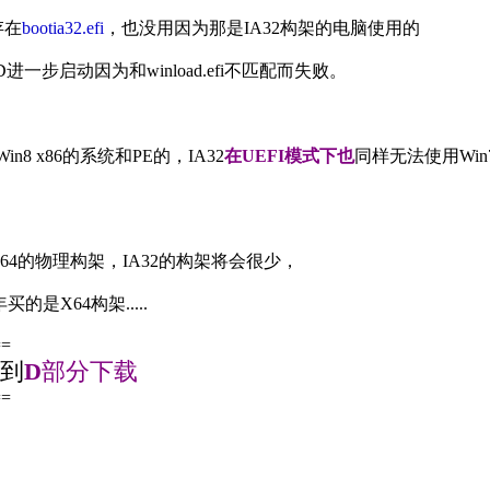
存在
bootia32.efi
，也没用因为那是IA32构架的电脑使用的
一步启动因为和winload.efi不匹配而失败。
n8 x86的系统和PE的，IA32
在UEFI模式下也
同样无法使用Win7
4的物理构架，IA32的构架将会很少，
的是X64构架.....
==
到
D
部分下载
==