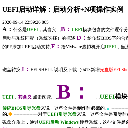
UEFI启动详解：启动分析+N项操作实例
2020-09-14 22:59:26
865
A
：
B
：
什么是
UEFI
，其含义 ,
UEFI
模块包含的文件逐个
D
：
启动与系统匹配（系统选择）的概述,
给传统BIOS下的合
F
：
的PE添加UEFI启动支持,
给VMware虚拟机开启
UEFI
，当
I
：
磁盘转换,
EFI SHELL 说明及下载（0413新增
光盘版EFI Shel
B
：
UEFI
模块
UEFI
，
其含义
点击阅读, , ,
, ,
传统BIOS引导光盘
来说，这些文件是
制作时必需的
,
▲
---------
的
,
◆
-----------------对于
UEFI
引导光盘
来说，这些文件是
引导时
磁盘介质上，通过
UEFI
启动 Windows
硬盘系统，这些文件
是