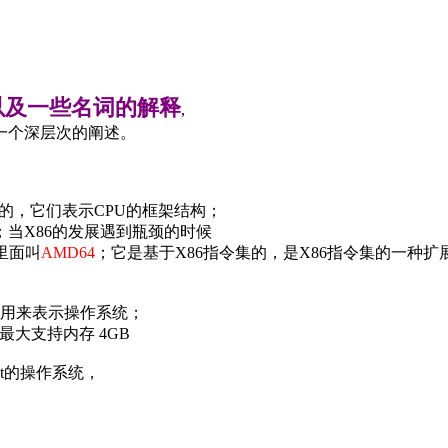
以及一些名词的解释
,
一个深层次的阐述。
来说的，它们表示CPU的框架结构；
U；当X86的发展遇到瓶颈的时候
U里面叫
AMD64
；它是基于X86指令集的，是X86指令集的一种扩
示32位；用来表示操作系统；
最大支持内存 4GB
bit的操作系统，