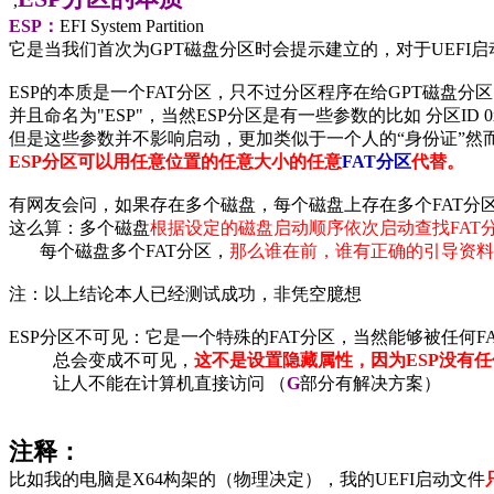
,
ESP
：
EFI System Partition
它是当我们首次为GPT磁盘分区时会提示建立的，对于UEFI
ESP的本质是一个FAT分区，只不过分区程序在给GPT磁盘分
并且命名为"ESP"，当然ESP分区是有一些参数的比如 分区ID 0xEF， GU
但是这些参数并不影响启动，更加类似于一个人的“身份证”然而
ESP
分区可以用任意位置的任意大小的任意
FAT
分区
代替。
有网友会问，如果存在多个磁盘，每个磁盘上存在多个FAT分
这么算：多个磁盘
根据设定的磁盘启动顺序依次启动查找FAT
每个磁盘多个FAT分区，
那么谁在前，谁有正确的引导资料
注：以上结论本人已经测试成功，非凭空臆想
ESP分区不可见：它是一个特殊的FAT分区，当然能够被任何F
总会变成不可见，
这不是设置隐藏属性，因为ESP没有
让人不能在计算机直接访问 （
G
部分有解决方案）
注释：
比如我的电脑是X64构架的（物理决定），我的UEFI启动文件