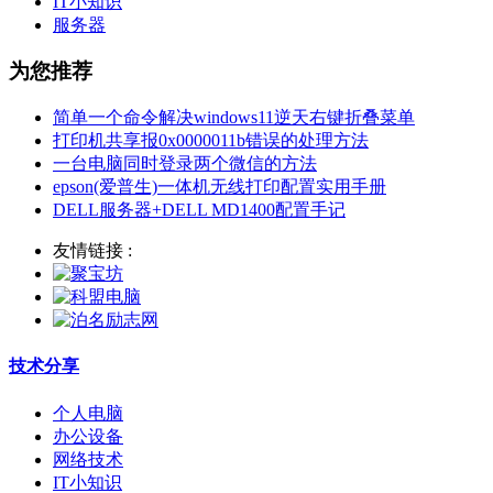
IT小知识
服务器
为您推荐
简单一个命令解决windows11逆天右键折叠菜单
打印机共享报0x0000011b错误的处理方法
一台电脑同时登录两个微信的方法
epson(爱普生)一体机无线打印配置实用手册
DELL服务器+DELL MD1400配置手记
友情链接 :
技术分享
个人电脑
办公设备
网络技术
IT小知识