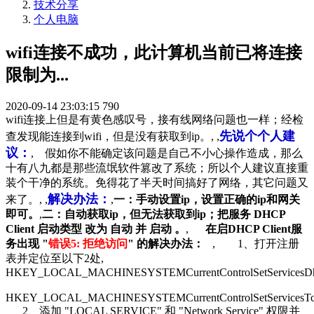
技术分享
个人电脑
wifi连接不成功，此计算机当前已将连接
限制为...
2020-09-14 23:03:15
790
wifi连接上但是有黄色感叹号，接有线网络问题也一样；经检
先说个个人建
查发现能连接到wifi，但是没有获取到ip。, ,
议：
, 假如你不能确定该问题是自己不小心操作造成，那么
十有八九都是那些流氓软件篡改了系统；所以个人建议直接重
装个干净的系统。免得花了半天时间搞好了网络，其它问题又
解决办法：
来了。, ,
,
一：手动设置ip，设置正确的ip和网关
即可。
,
二：自动获取ip，但无法获取到ip；把服务 DHCP
Client 启动类型 改为 自动 并 启动 。
,
在启DHCP Client服
务出现 "
错误5: 拒绝访问
" 的解决办法：
, 1、打开注册
表并定位至以下2处,
HKEY_LOCAL_MACHINESYSTEMCurrentControlSetServicesD
HKEY_LOCAL_MACHINESYSTEMCurrentControlSetServicesTc
2、添加 "LOCAL SERVICE" 和 "Network Service" 权限并