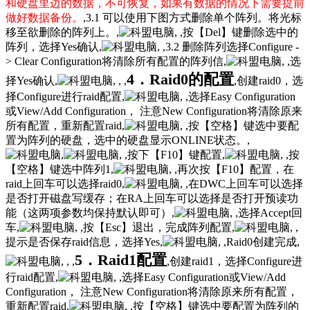
和硬盘里边的数据，不可恢复，如果有数据的情况下需要提前
做好数据备份。
,3.1 可以使用下图方式删除单个阵列。将光标
移至欲删除的阵列上。,
, ,按【Del】键删除选中的
阵列，选择Yes确认,
, ,3.2 删除阵列选择Configure -
> Clear Configuration将清除所有配置的阵列信,
, ,选
4．Raid0的配置
择Yes确认,
, , ,
,创建raid0，选
择Configure进行raid配置,
, ,选择Easy Configuration
或View/Add Configuration， 注意New Configuration将清除原来
所有配置，重新配置raid,
, ,按【空格】键选中要配
置为阵列的硬盘，选中的硬盘显示ONLINE状态。,
,
, ,按下【F10】键配置,
, ,按
【空格】键选中阵列1,
, ,再次按【F10】配置，在
raid上回车可以选择raid0,
, ,在DWC上回车可以选择
是否打开磁盘写缓存；在RA上回车可以选择是否打开预读功
能（这两项参数均保持默认即可）,
, ,选择Accept回
车,
, ,按【Esc】退出，完成阵列配置,
, ,
提示是否保存raid信息，选择Yes,
, ,Raid0创建完成,
5．Raid1配置
, , ,
,创建raid1，选择Configure进
行raid配置,
, ,选择Easy Configuration或View/Add
Configuration， 注意New Configuration将清除原来所有配置，
重新配置raid,
, ,按【空格】键选中要配置为阵列的