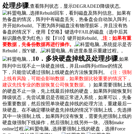
处理步骤
,查看阵列状态，显示DEGRADED降级状态,
, ,选择Rebuild回车，看到磁盘及阵列信息。如果有
热备盘的情况，阵列中有磁盘丢失，热备盘会自动加入阵列，
并开始Rebuild。下图为阵列磁盘没有物理损坏，并且没有热
备盘的情况下，使用【空格】键选中FAIL的磁盘（选中后其
标识颜色变为红色）按【F10】键开始Rebuild。,
注：如果有重
要数据，先备份数据再进行操作。
,
, ,系统提示是否
Rebuild，按Y键。,
, ,有进度条显示重建过程。,
10．多块硬盘掉线及处理步骤
, , ,
,如果
阵列中出现不止一块硬盘掉线，并且raid阵列offline的情况
下，只能尝试通过强制上线硬盘的方法恢复阵列。（
注：强制
上线有风险，可能会影响数据，如果数据比较重要的情况下，
建议先找专业的数据恢复公司恢复数据。
）如果需要强制上线
的硬盘不止一块，先上线最后掉线的硬盘，如果阵列能恢复到
降级状态，先尝试重启是否能正常进入系统，如果可以，先备
份重要数据，然后按照单块硬盘掉线的处理方法，重建最后一
块硬盘。在不确定哪块硬盘先掉线的情况下强制上线，先选择
其中一块强制上线，如果阵列没有恢复，需要先把强制上线的
硬盘做强制下线操作，然后强制上线另外一块。,强制make
online过程,
, ,选择要强制上线的硬盘，选择Force