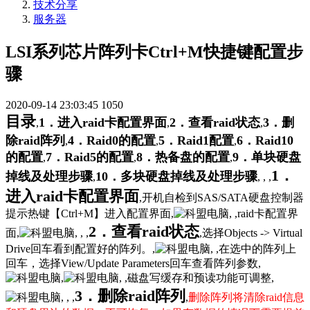
技术分享
服务器
LSI系列芯片阵列卡Ctrl+M快捷键配置步
骤
2020-09-14 23:03:45
1050
目录
1．进入raid卡配置界面
2．查看raid状态
3．删
,
,
,
除raid阵列
4．Raid0的配置
5．Raid1配置
6．Raid10
,
,
,
的配置
7．Raid5的配置
8．热备盘的配置
9．单块硬盘
,
,
,
1．
掉线及处理步骤
10．多块硬盘掉线及处理步骤
,
, , ,
进入raid卡配置界面
,开机自检到SAS/SATA硬盘控制器
提示热键【Ctrl+M】进入配置界面,
, ,raid卡配置界
2．查看raid状态
面,
, , ,
,选择Objects -> Virtual
Drive回车看到配置好的阵列。,
, ,在选中的阵列上
回车，选择View/Update Parameters回车查看阵列参数,
,
, ,磁盘写缓存和预读功能可调整,
3．删除raid阵列
, , ,
,
删除阵列将清除raid信息