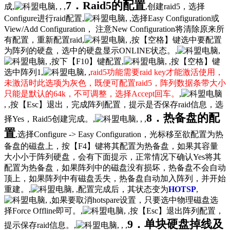
7．Raid5的配置
成,
, , ,
,创建raid5，选择
Configure进行raid配置,
, ,选择Easy Configuration或
View/Add Configuration， 注意New Configuration将清除原来所
有配置，重新配置raid,
, ,按【空格】键选中要配置
为阵列的硬盘，选中的硬盘显示ONLINE状态。,
,
, ,按下【F10】键配置,
, ,按【空格】键
选中阵列1,
, ,
raid5功能需要raid key才能激活使用，
未激活时此选项为灰色，既便可配置raid5，阵列数据条带大小
只能是默认的64k，不可调整，选择Accept回车。
,
, ,按【Esc】退出，完成阵列配置，提示是否保存raid信息，选
8．热备盘的配
择Yes，Raid5创建完成。,
, , ,
置
,选择Configure -> Easy Configuration，光标移至欲配置为热
备盘的磁盘上，按【F4】键将其配置为热备盘，如果其容量
大小小于阵列硬盘，会有下面提示，正常情况下确认Yes将其
配置为热备盘，如果阵列中的磁盘没有损坏，热备盘不会自动
顶上，如果阵列中有磁盘丢失，热备盘自动加入阵列，并开始
重建。,
, ,配置完成后，其状态变为
HOTSP
,
, ,如果要取消hotspare设置，只要选中物理磁盘选
择Force Offline即可。,
, ,按【Esc】退出阵列配置，
9．单块硬盘掉线及
提示保存raid信息。,
, , ,