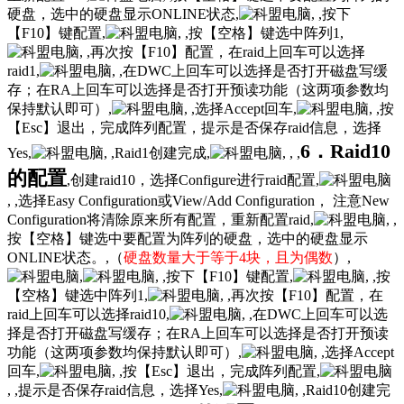
硬盘，选中的硬盘显示ONLINE状态,
, ,按下
【F10】键配置,
, ,按【空格】键选中阵列1,
, ,再次按【F10】配置，在raid上回车可以选择
raid1,
, ,在DWC上回车可以选择是否打开磁盘写缓
存；在RA上回车可以选择是否打开预读功能（这两项参数均
保持默认即可）,
, ,选择Accept回车,
, ,按
【Esc】退出，完成阵列配置，提示是否保存raid信息，选择
6．Raid10
Yes,
, ,Raid1创建完成,
, , ,
的配置
,创建raid10，选择Configure进行raid配置,
, ,选择Easy Configuration或View/Add Configuration， 注意New
Configuration将清除原来所有配置，重新配置raid,
, ,
按【空格】键选中要配置为阵列的硬盘，选中的硬盘显示
ONLINE状态。,（
硬盘数量大于等于4块，且为偶数
）,
,
, ,按下【F10】键配置,
, ,按
【空格】键选中阵列1,
, ,再次按【F10】配置，在
raid上回车可以选择raid10,
, ,在DWC上回车可以选
择是否打开磁盘写缓存；在RA上回车可以选择是否打开预读
功能（这两项参数均保持默认即可）,
, ,选择Accept
回车,
, ,按【Esc】退出，完成阵列配置,
, ,提示是否保存raid信息，选择Yes,
, ,Raid10创建完