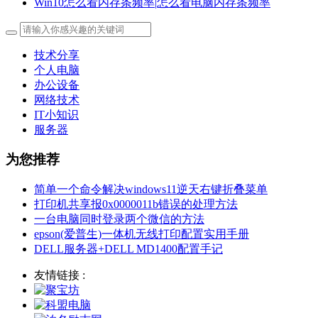
Win10怎么看内存条频率|怎么看电脑内存条频率
技术分享
个人电脑
办公设备
网络技术
IT小知识
服务器
为您推荐
简单一个命令解决windows11逆天右键折叠菜单
打印机共享报0x0000011b错误的处理方法
一台电脑同时登录两个微信的方法
epson(爱普生)一体机无线打印配置实用手册
DELL服务器+DELL MD1400配置手记
友情链接 :