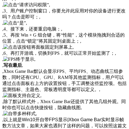
,
,
,3、用户账户控制窗口，你要允许此应用对你的设备进行更改
吗？点击是即可；,
,
,
,4、接下来，还要重启电脑；,
,5、再按 Win + G 组合键，将“性能”，这个模块拖拽到合适的
位置，点击“锁定”将其固定到桌面上；,
,
,
,6、再打开游戏，切换到FPS，就可以正常开始监测了；,
,
,
,
写在最后
,
,Xbox Game Bar默认会显示FPS、平均FPS、动态曲线三组参
数，同时还有CPU、GPU、RAM等其他监测指标，用户可以
通过点击面板右上方的设置按钮，手工调整这些监控项。包括
监测指标、主题色、背板透明度等都可以定义。,
,
,
,除了默认样式外，Xbox Game Bar还提供了其他几组外观。同
时你也可以点击快捷按钮，隐藏曲线图,
,
,
,
以上就是Win10开自带FPS显示|Xbox Game Bar实时显示帧
数方法文章，如果大家也遇到了这样的问题，可以按照这篇文