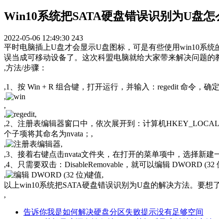
Win10系统把SATA硬盘错误识别为U盘
2022-05-06 12:49:30
243
平时电脑插上U盘才会显示U盘图标，可是有些使用win10系
误当成可移动设备了。这次科盟电脑就给大家带来解决问题的
,方法/步骤：
,1、按 Win + R 组合键，打开运行，并输入：regedit 命
,
,
,
,
,2、注册表编辑器窗口中，依次展开到：计算机HKEY_LOCAL_MACHI
个子项将其命名为nvata；,
,
,
,3、接着右键点击nvata文件夹，在打开的菜单项中，选择新建一个DWOR
,4、只需要双击：DisableRemovable，就可以编辑 DWO
,
,
以上win10系统把SATA硬盘错误识别为U盘的解决方法。要
,
告诉你我是如何解决硬盘分区失败提示没有足够空间