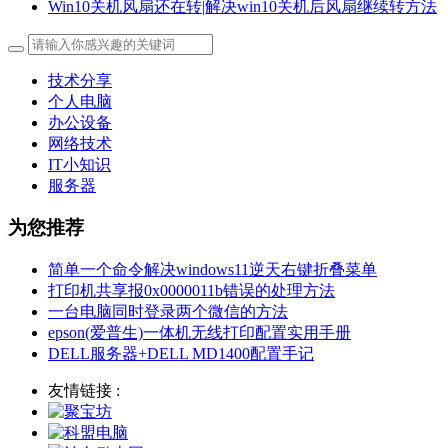
Win10关机风扇还在转|解决win10关机后风扇继续转方法
技术分享
个人电脑
办公设备
网络技术
IT小知识
服务器
为您推荐
简单一个命令解决windows11逆天右键折叠菜单
打印机共享报0x0000011b错误的处理方法
一台电脑同时登录两个微信的方法
epson(爱普生)一体机无线打印配置实用手册
DELL服务器+DELL MD1400配置手记
友情链接 :