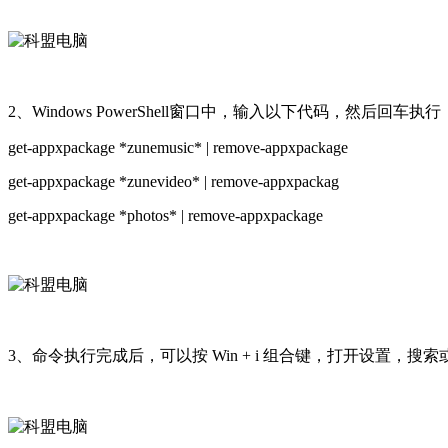
2、Windows PowerShell窗口中，输入以下代码，然后回车执行
get-appxpackage *zunemusic* | remove-appxpackage
get-appxpackage *zunevideo* | remove-appxpackag
get-appxpackage *photos* | remove-appxpackage
3、命令执行完成后，可以按 Win + i 组合键，打开设置