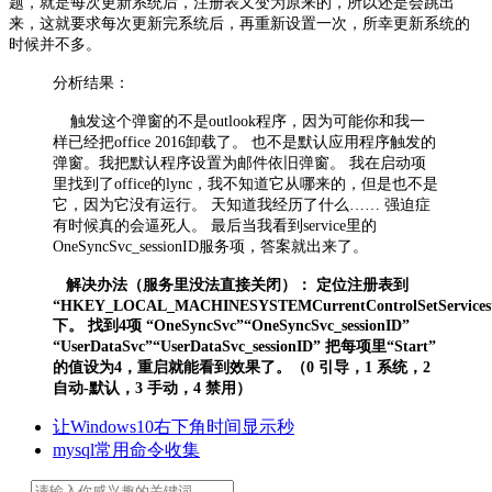
题，就是每次更新系统后，注册表又变为原来的，所以还是会跳出
来，这就要求每次更新完系统后，再重新设置一次，所幸更新系统的
时候并不多。
分析结果：
触发这个弹窗的不是outlook程序，因为可能你和我一
样已经把office 2016卸载了。 也不是默认应用程序触发的
弹窗。我把默认程序设置为邮件依旧弹窗。 我在启动项
里找到了office的lync，我不知道它从哪来的，但是也不是
它，因为它没有运行。 天知道我经历了什么…… 强迫症
有时候真的会逼死人。 最后当我看到service里的
OneSyncSvc_sessionID服务项，答案就出来了。
解决办法（服务里没法直接关闭）： 定位注册表到
“HKEY_LOCAL_MACHINESYSTEMCurrentControlSetServices
下。 找到4项 “OneSyncSvc”“OneSyncSvc_sessionID”
“UserDataSvc”“UserDataSvc_sessionID” 把每项里“Start”
的值设为4，重启就能看到效果了。（0 引导，1 系统，2
自动-默认，3 手动，4 禁用）
让Windows10右下角时间显示秒
mysql常用命令收集