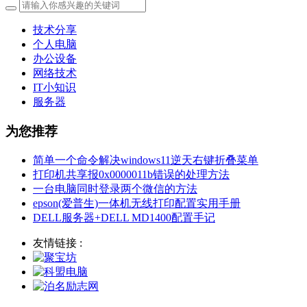
技术分享
个人电脑
办公设备
网络技术
IT小知识
服务器
为您推荐
简单一个命令解决windows11逆天右键折叠菜单
打印机共享报0x0000011b错误的处理方法
一台电脑同时登录两个微信的方法
epson(爱普生)一体机无线打印配置实用手册
DELL服务器+DELL MD1400配置手记
友情链接 :