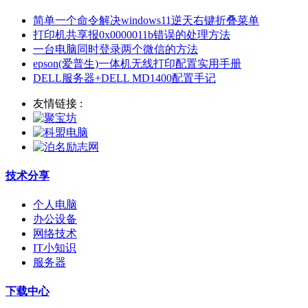
简单一个命令解决windows11逆天右键折叠菜单
打印机共享报0x0000011b错误的处理方法
一台电脑同时登录两个微信的方法
epson(爱普生)一体机无线打印配置实用手册
DELL服务器+DELL MD1400配置手记
友情链接 :
技术分享
个人电脑
办公设备
网络技术
IT小知识
服务器
下载中心