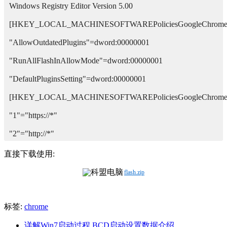
Windows Registry Editor Version 5.00  

[HKEY_LOCAL_MACHINESOFTWAREPoliciesGoogleChrome]
"AllowOutdatedPlugins"=dword:00000001 

"RunAllFlashInAllowMode"=dword:00000001 

"DefaultPluginsSetting"=dword:00000001 

[HKEY_LOCAL_MACHINESOFTWAREPoliciesGoogleChromePlug
"1"="https://*" 

"2"="http://*"
直接下载使用:
flash.zip
标签:
chrome
详解Win7启动过程 BCD启动设置数据介绍