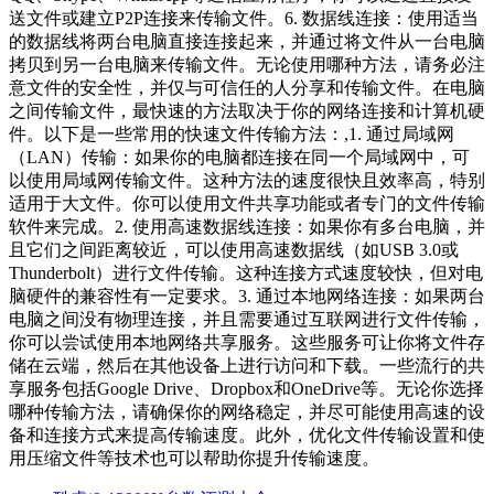
送文件或建立P2P连接来传输文件。6. 数据线连接：使用适当
的数据线将两台电脑直接连接起来，并通过将文件从一台电脑
拷贝到另一台电脑来传输文件。无论使用哪种方法，请务必注
意文件的安全性，并仅与可信任的人分享和传输文件。在电脑
之间传输文件，最快速的方法取决于你的网络连接和计算机硬
件。以下是一些常用的快速文件传输方法：,1. 通过局域网
（LAN）传输：如果你的电脑都连接在同一个局域网中，可
以使用局域网传输文件。这种方法的速度很快且效率高，特别
适用于大文件。你可以使用文件共享功能或者专门的文件传输
软件来完成。2. 使用高速数据线连接：如果你有多台电脑，并
且它们之间距离较近，可以使用高速数据线（如USB 3.0或
Thunderbolt）进行文件传输。这种连接方式速度较快，但对电
脑硬件的兼容性有一定要求。3. 通过本地网络连接：如果两台
电脑之间没有物理连接，并且需要通过互联网进行文件传输，
你可以尝试使用本地网络共享服务。这些服务可让你将文件存
储在云端，然后在其他设备上进行访问和下载。一些流行的共
享服务包括Google Drive、Dropbox和OneDrive等。无论你选择
哪种传输方法，请确保你的网络稳定，并尽可能使用高速的设
备和连接方式来提高传输速度。此外，优化文件传输设置和使
用压缩文件等技术也可以帮助你提升传输速度。