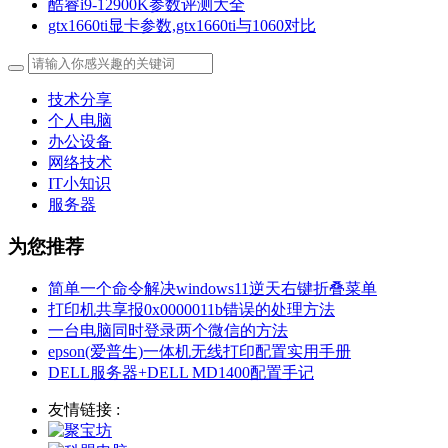
酷睿i9-12900K参数评测大全
gtx1660ti显卡参数,gtx1660ti与1060对比
技术分享
个人电脑
办公设备
网络技术
IT小知识
服务器
为您推荐
简单一个命令解决windows11逆天右键折叠菜单
打印机共享报0x0000011b错误的处理方法
一台电脑同时登录两个微信的方法
epson(爱普生)一体机无线打印配置实用手册
DELL服务器+DELL MD1400配置手记
友情链接 :