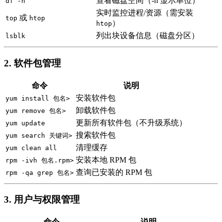
查看磁盘空间（-h 显示单位）
df -h
实时监控进程/资源（需安装
或
top
htop
）
htop
列出块设备信息（磁盘分区）
lsblk
2. 软件包管理
命令
说明
安装软件包
yum install 包名>
卸载软件包
yum remove 包名>
更新所有软件包（不升级系统）
yum update
搜索软件包
yum search 关键词>
清理缓存
yum clean all
安装本地 RPM 包
rpm -ivh 包名.rpm>
查询已安装的 RPM 包
rpm -qa grep 包名>
3. 用户与权限管理
命令
说明