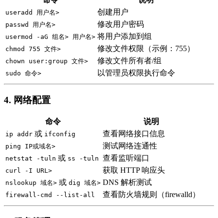
创建用户
useradd 用户名>
修改用户密码
passwd 用户名>
将用户添加到组
usermod -aG 组名> 用户名>
修改文件权限（示例：755）
chmod 755 文件>
修改文件所有者/组
chown user:group 文件>
以管理员权限执行命令
sudo 命令>
4. 网络配置
命令
说明
或
查看网络接口信息
ip addr
ifconfig
测试网络连通性
ping IP或域名>
或
查看监听端口
netstat -tuln
ss -tuln
获取 HTTP 响应头
curl -I URL>
或
DNS 解析测试
nslookup 域名>
dig 域名>
查看防火墙规则（firewalld）
firewall-cmd --list-all