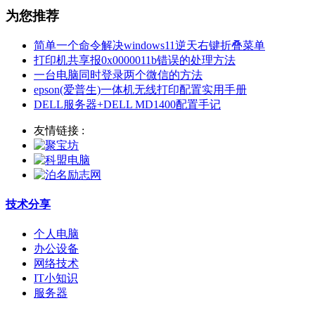
为您推荐
简单一个命令解决windows11逆天右键折叠菜单
打印机共享报0x0000011b错误的处理方法
一台电脑同时登录两个微信的方法
epson(爱普生)一体机无线打印配置实用手册
DELL服务器+DELL MD1400配置手记
友情链接 :
技术分享
个人电脑
办公设备
网络技术
IT小知识
服务器