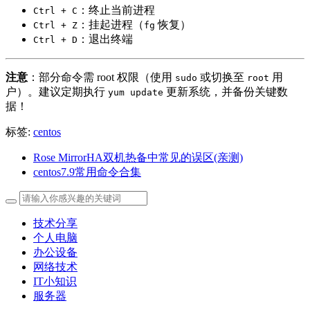
：终止当前进程
Ctrl + C
：挂起进程（
恢复）
Ctrl + Z
fg
：退出终端
Ctrl + D
注意
：部分命令需 root 权限（使用
或切换至
用
sudo
root
户）。建议定期执行
更新系统，并备份关键数
yum update
据！
标签:
centos
Rose MirrorHA双机热备中常见的误区(亲测)
centos7.9常用命令合集
技术分享
个人电脑
办公设备
网络技术
IT小知识
服务器