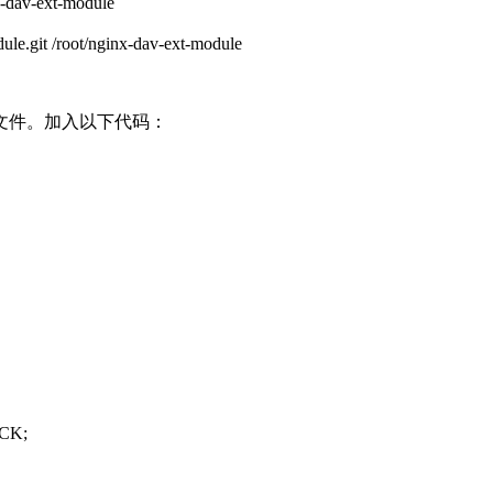
dav-ext-module
e.git /root/nginx-dav-ext-module
文件。加入以下代码：
CK;