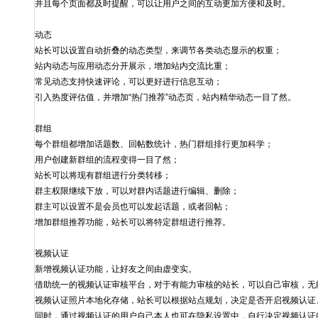
并且每个页面都及时提醒，可以让用户之间的互动更加方便和及时。
动态
站长可以设置自动折叠的动态类型，来调节各类动态显示的权重；
站内动态与应用动态分开展示，增加站内交流比重；
常见动态支持快速评论，可以更好进行信息互动；
引入热度评估值，并增加“热门推荐”动态页，站内精华动态一目了然。
群组
每个群组都增加话题数、回帖数统计，热门群组排行更加科学；
用户创建新群组的流程变得一目了然；
站长可以将现有群组进行分类转移；
群主权限继续下放，可以对群内话题进行编辑、删除；
群主可以设置不是会员也可以发起话题，或者回帖；
增加群组推荐功能，站长可以将特定群组进行推荐。
视频认证
新增视频认证功能，让好友之间由虚变实。
借助统一的视频认证审核平台，对于有能力审核的站长，可以自己审核，无
视频认证照片本地化存储，站长可以根据站点规划，决定是否开启视频认证
同时，通过视频认证的用户自己本人也可在隐私设置中，自行决定视频认证