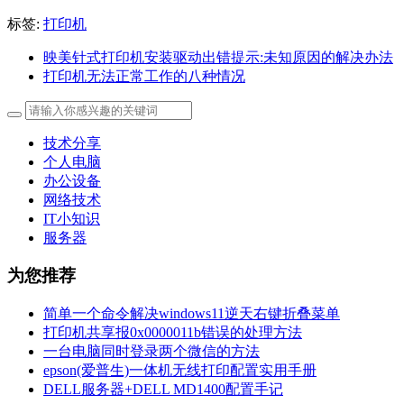
标签:
打印机
映美针式打印机安装驱动出错提示:未知原因的解决办法
打印机无法正常工作的八种情况
技术分享
个人电脑
办公设备
网络技术
IT小知识
服务器
为您推荐
简单一个命令解决windows11逆天右键折叠菜单
打印机共享报0x0000011b错误的处理方法
一台电脑同时登录两个微信的方法
epson(爱普生)一体机无线打印配置实用手册
DELL服务器+DELL MD1400配置手记