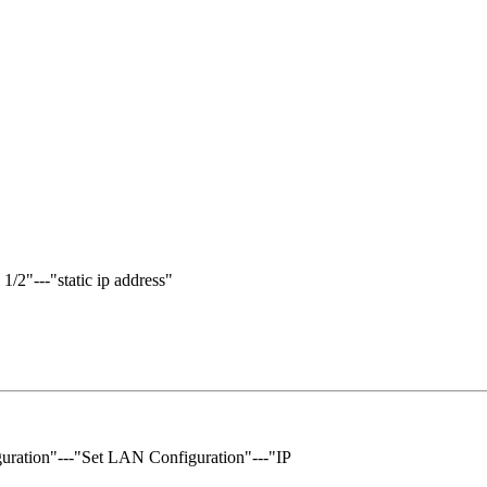
2"---"static ip address"
口
"---"Set LAN Configuration"---"IP