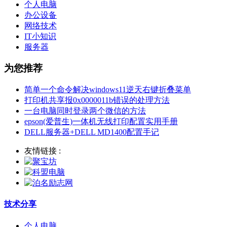
个人电脑
办公设备
网络技术
IT小知识
服务器
为您推荐
简单一个命令解决windows11逆天右键折叠菜单
打印机共享报0x0000011b错误的处理方法
一台电脑同时登录两个微信的方法
epson(爱普生)一体机无线打印配置实用手册
DELL服务器+DELL MD1400配置手记
友情链接 :
技术分享
个人电脑