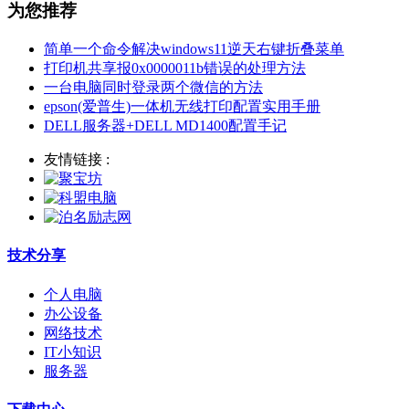
为您推荐
简单一个命令解决windows11逆天右键折叠菜单
打印机共享报0x0000011b错误的处理方法
一台电脑同时登录两个微信的方法
epson(爱普生)一体机无线打印配置实用手册
DELL服务器+DELL MD1400配置手记
友情链接 :
技术分享
个人电脑
办公设备
网络技术
IT小知识
服务器