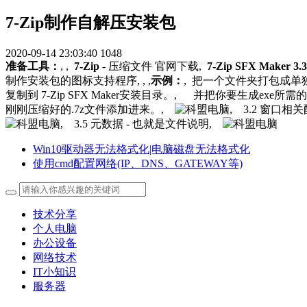
7-Zip制作自解压安装包
2020-09-14 23:03:40
1048
准备工具：
, ,
7-Zip
- 压缩文件 官网下载,
7-Zip SFX Maker 3.3
制作安装包的图标支持程序, , ,
示例：
, 把一个文件夹打包成单独的
复制到 7-Zip SFX Maker安装目录。, 并把你要生成exe所需的图
刚刚压缩好的.7z文件添加进来。,
, 3.2 窗口相
, 3.5 元数据 - 也就是文件说明,
Win10驱动器无法格式化|电脑磁盘无法格式化
使用cmd配置网络(IP、DNS、GATEWAY等)
技术分享
个人电脑
办公设备
网络技术
IT小知识
服务器