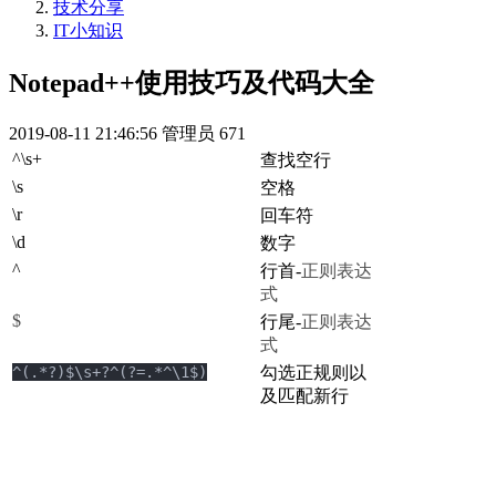
技术分享
IT小知识
Notepad++使用技巧及代码大全
2019-08-11 21:46:56
管理员
671
^\s+
查找空行
\s
空格
\r
回车符
\d
数字
^
行首-
正则表达
式
$
行尾-
正则表达
式
^(.*?)$\s+?^(?=.*^\1$)
勾选正规则以
及匹配新行