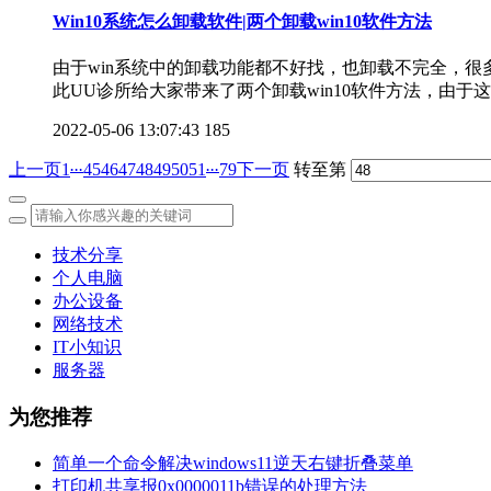
Win10系统怎么卸载软件|两个卸载win10软件方法
由于win系统中的卸载功能都不好找，也卸载不完全，
此UU诊所给大家带来了两个卸载win10软件方法，由于
2022-05-06 13:07:43
185
...
...
上一页
1
45
46
47
48
49
50
51
79
下一页
转至第
技术分享
个人电脑
办公设备
网络技术
IT小知识
服务器
为您推荐
简单一个命令解决windows11逆天右键折叠菜单
打印机共享报0x0000011b错误的处理方法