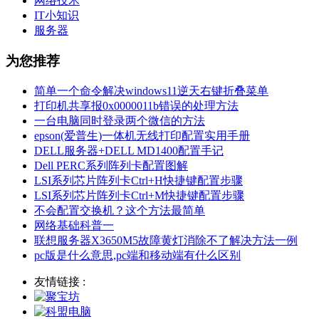
网络技术
IT小知识
服务器
为您推荐
简单一个命令解决windows11逆天右键折叠菜单
打印机共享报0x0000011b错误的处理方法
一台电脑同时登录两个微信的方法
epson(爱普生)一体机无线打印配置实用手册
DELL服务器+DELL MD1400配置手记
Dell PERC系列阵列卡配置图解
LSI系列芯片阵列卡Ctrl+H快捷键配置步骤
LSI系列芯片阵列卡Ctrl+M快捷键配置步骤
不会配置交换机？这个方法最简单
网络基础科普一
联想服务器X3650M5故障黄灯消除不了解决方法一例
pc版是什么意思,pc端和移动端有什么区别
友情链接 :