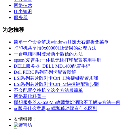
网络技术
IT小知识
服务器
为您推荐
简单一个命令解决windows11逆天右键折叠菜单
打印机共享报0x0000011b错误的处理方法
一台电脑同时登录两个微信的方法
epson(爱普生)一体机无线打印配置实用手册
DELL服务器+DELL MD1400配置手记
Dell PERC系列阵列卡配置图解
LSI系列芯片阵列卡Ctrl+H快捷键配置步骤
LSI系列芯片阵列卡Ctrl+M快捷键配置步骤
不会配置交换机？这个方法最简单
网络基础科普一
联想服务器X3650M5故障黄灯消除不了解决方法一例
pc版是什么意思,pc端和移动端有什么区别
友情链接 :