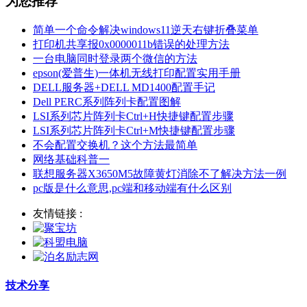
为您推荐
简单一个命令解决windows11逆天右键折叠菜单
打印机共享报0x0000011b错误的处理方法
一台电脑同时登录两个微信的方法
epson(爱普生)一体机无线打印配置实用手册
DELL服务器+DELL MD1400配置手记
Dell PERC系列阵列卡配置图解
LSI系列芯片阵列卡Ctrl+H快捷键配置步骤
LSI系列芯片阵列卡Ctrl+M快捷键配置步骤
不会配置交换机？这个方法最简单
网络基础科普一
联想服务器X3650M5故障黄灯消除不了解决方法一例
pc版是什么意思,pc端和移动端有什么区别
友情链接 :
技术分享