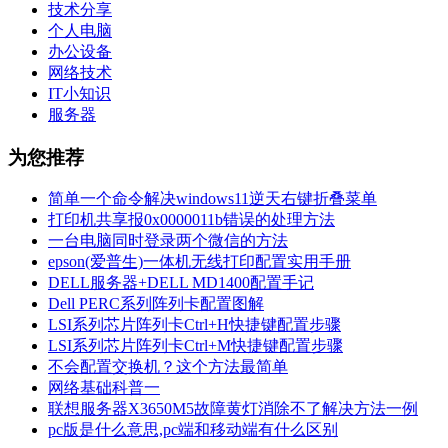
技术分享
个人电脑
办公设备
网络技术
IT小知识
服务器
为您推荐
简单一个命令解决windows11逆天右键折叠菜单
打印机共享报0x0000011b错误的处理方法
一台电脑同时登录两个微信的方法
epson(爱普生)一体机无线打印配置实用手册
DELL服务器+DELL MD1400配置手记
Dell PERC系列阵列卡配置图解
LSI系列芯片阵列卡Ctrl+H快捷键配置步骤
LSI系列芯片阵列卡Ctrl+M快捷键配置步骤
不会配置交换机？这个方法最简单
网络基础科普一
联想服务器X3650M5故障黄灯消除不了解决方法一例
pc版是什么意思,pc端和移动端有什么区别