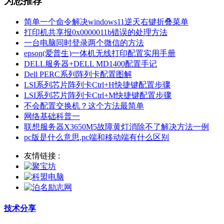
为您推荐
简单一个命令解决windows11逆天右键折叠菜单
打印机共享报0x0000011b错误的处理方法
一台电脑同时登录两个微信的方法
epson(爱普生)一体机无线打印配置实用手册
DELL服务器+DELL MD1400配置手记
Dell PERC系列阵列卡配置图解
LSI系列芯片阵列卡Ctrl+H快捷键配置步骤
LSI系列芯片阵列卡Ctrl+M快捷键配置步骤
不会配置交换机？这个方法最简单
网络基础科普一
联想服务器X3650M5故障黄灯消除不了解决方法一例
pc版是什么意思,pc端和移动端有什么区别
友情链接 :
技术分享