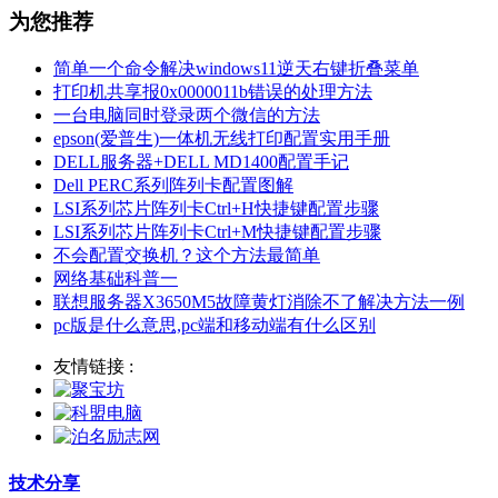
为您推荐
简单一个命令解决windows11逆天右键折叠菜单
打印机共享报0x0000011b错误的处理方法
一台电脑同时登录两个微信的方法
epson(爱普生)一体机无线打印配置实用手册
DELL服务器+DELL MD1400配置手记
Dell PERC系列阵列卡配置图解
LSI系列芯片阵列卡Ctrl+H快捷键配置步骤
LSI系列芯片阵列卡Ctrl+M快捷键配置步骤
不会配置交换机？这个方法最简单
网络基础科普一
联想服务器X3650M5故障黄灯消除不了解决方法一例
pc版是什么意思,pc端和移动端有什么区别
友情链接 :
技术分享