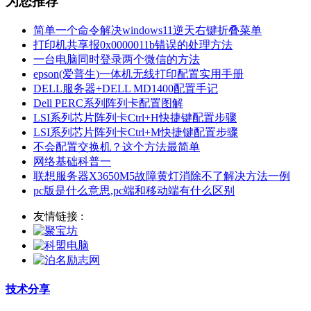
为您推荐
简单一个命令解决windows11逆天右键折叠菜单
打印机共享报0x0000011b错误的处理方法
一台电脑同时登录两个微信的方法
epson(爱普生)一体机无线打印配置实用手册
DELL服务器+DELL MD1400配置手记
Dell PERC系列阵列卡配置图解
LSI系列芯片阵列卡Ctrl+H快捷键配置步骤
LSI系列芯片阵列卡Ctrl+M快捷键配置步骤
不会配置交换机？这个方法最简单
网络基础科普一
联想服务器X3650M5故障黄灯消除不了解决方法一例
pc版是什么意思,pc端和移动端有什么区别
友情链接 :
技术分享