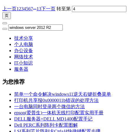
...
上一页
1
2
3
4
5
6
7
13
下一页
转至第
技术分享
个人电脑
办公设备
网络技术
IT小知识
服务器
为您推荐
简单一个命令解决windows11逆天右键折叠菜单
打印机共享报0x0000011b错误的处理方法
一台电脑同时登录两个微信的方法
epson(爱普生)一体机无线打印配置实用手册
DELL服务器+DELL MD1400配置手记
Dell PERC系列阵列卡配置图解
LSI系列芯片阵列卡Ctrl+H快捷键配置步骤