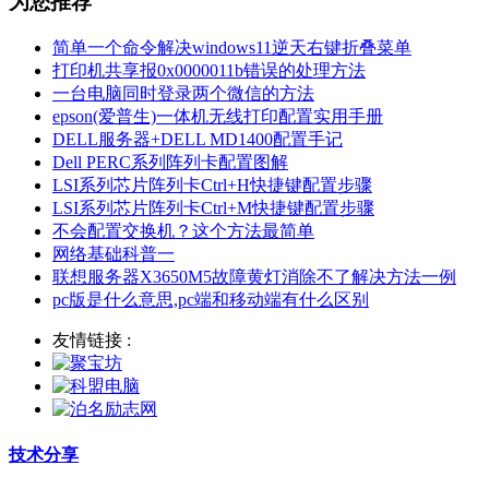
为您推荐
简单一个命令解决windows11逆天右键折叠菜单
打印机共享报0x0000011b错误的处理方法
一台电脑同时登录两个微信的方法
epson(爱普生)一体机无线打印配置实用手册
DELL服务器+DELL MD1400配置手记
Dell PERC系列阵列卡配置图解
LSI系列芯片阵列卡Ctrl+H快捷键配置步骤
LSI系列芯片阵列卡Ctrl+M快捷键配置步骤
不会配置交换机？这个方法最简单
网络基础科普一
联想服务器X3650M5故障黄灯消除不了解决方法一例
pc版是什么意思,pc端和移动端有什么区别
友情链接 :
技术分享